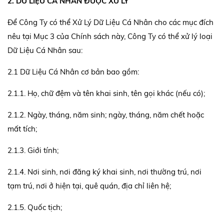
2. DỮ LIỆU CÁ NHÂN ĐƯỢC XỬ LÝ
Để Công Ty có thể Xử Lý Dữ Liệu Cá Nhân cho các mục đích
nêu tại Mục 3 của Chính sách này, Công Ty có thể xử lý loại
Dữ Liệu Cá Nhân sau:
2.1 Dữ Liệu Cá Nhân cơ bản bao gồm:
2.1.1. Họ, chữ đệm và tên khai sinh, tên gọi khác (nếu có);
2.1.2. Ngày, tháng, năm sinh; ngày, tháng, năm chết hoặc
mất tích;
2.1.3. Giới tính;
2.1.4. Nơi sinh, nơi đăng ký khai sinh, nơi thường trú, nơi
tạm trú, nơi ở hiện tại, quê quán, địa chỉ liên hệ;
2.1.5. Quốc tịch;