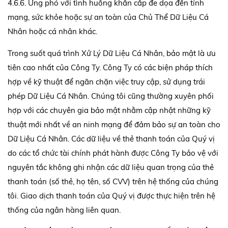
4.6.6. Ứng phó với tình huống khẩn cấp đe dọa đến tính
mạng, sức khỏe hoặc sự an toàn của Chủ Thể Dữ Liệu Cá
Nhân hoặc cá nhân khác.
Trong suốt quá trình Xử Lý Dữ Liệu Cá Nhân, bảo mật là ưu
tiên cao nhất của Công Ty. Công Ty có các biện pháp thích
hợp về kỹ thuật để ngăn chặn việc truy cập, sử dụng trái
phép Dữ Liệu Cá Nhân. Chúng tôi cũng thường xuyên phối
hợp với các chuyên gia bảo mật nhằm cập nhật những kỹ
thuật mới nhất về an ninh mạng để đảm bảo sự an toàn cho
Dữ Liệu Cá Nhân. Các dữ liệu về thẻ thanh toán của Quý vị
do các tổ chức tài chính phát hành được Công Ty bảo vệ với
nguyên tắc không ghi nhận các dữ liệu quan trọng của thẻ
thanh toán (số thẻ, họ tên, số CVV) trên hệ thống của chúng
tôi. Giao dịch thanh toán của Quý vị được thực hiện trên hệ
thống của ngân hàng liên quan.