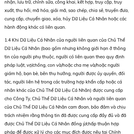
nhận, lưu trữ, chỉnh sửa, công khai, kết hợp, truy cập, truy
xuất, thu hồi, mã hóa, giải mã, sao chép, chia sẻ, truyền đưa,
cung cấp, chuyển giao, xóa, hủy Dữ Liệu Cá Nhân hoặc các
hành động khác có liên quan.
1.4 Khi Dữ Liệu Cá Nhân của người liên quan của Chủ Thể
Dữ Liệu Cá Nhân (bao gồm nhưng không giới hạn ở thông
tin của người phụ thuộc, người có liên quan theo quy định
pháp luật, vợ/chồng, con và/hoặc cha mẹ và/hoặc người
giám hộ, bạn bè, bên thụ hưởng, người được ủy quyền, đối
tác, người liên hệ trong các trường hợp khẩn cấp hoặc cá
nhân khác của Chủ Thể Dữ Liệu Cá Nhân) được cung cấp
cho Công Ty, Chủ Thể Dữ Liệu Cá Nhân và người liên quan
của Chủ Thể Dữ Liệu Cá Nhân cam đoan, bảo đảm và chịu
trách nhiệm rằng thông tin đã được cung cấp đầy đủ và đã
được Chủ Thể Dữ Liệu Cá Nhân đồng ý/chấp thuận hợp
pháp để được xử lý cho các mục đích được nêu tại Chính