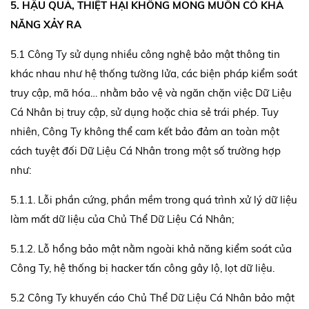
5. HẬU QUẢ, THIỆT HẠI KHÔNG MONG MUỐN CÓ KHẢ
NĂNG XẢY RA
5.1 Công Ty sử dụng nhiều công nghệ bảo mật thông tin
khác nhau như hệ thống tường lửa, các biện pháp kiểm soát
truy cập, mã hóa… nhằm bảo vệ và ngăn chặn việc Dữ Liệu
Cá Nhân bị truy cập, sử dụng hoặc chia sẻ trái phép. Tuy
nhiên, Công Ty không thể cam kết bảo đảm an toàn một
cách tuyệt đối Dữ Liệu Cá Nhân trong một số trường hợp
như:
5.1.1. Lỗi phần cứng, phần mềm trong quá trình xử lý dữ liệu
làm mất dữ liệu của Chủ Thể Dữ Liệu Cá Nhân;
5.1.2. Lỗ hổng bảo mật nằm ngoài khả năng kiểm soát của
Công Ty, hệ thống bị hacker tấn công gây lộ, lọt dữ liệu.
5.2 Công Ty khuyến cáo Chủ Thể Dữ Liệu Cá Nhân bảo mật