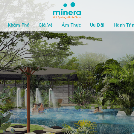
Khám Phá
Giá Vé
Ẩm Thực
Ưu Đãi
Hành Trì