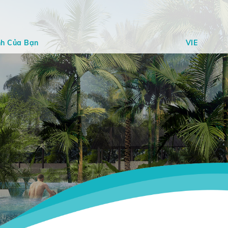
nh Của Bạn
VIE