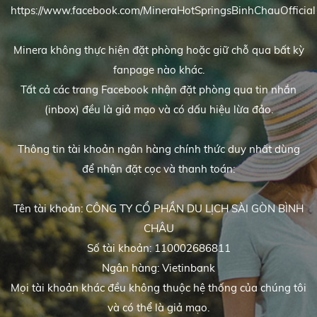
https://www.facebook.com/MineraHotSpringsBinhChauOfficial
Minera không thực hiện đặt phòng hoặc giữ chỗ qua bất kỳ
fanpage nào khác.
Tất cả các trang Facebook nhận đặt phòng qua tin nhắn
(inbox) đều là giả mạo và có dấu hiệu lừa đảo.
Thông tin tài khoản ngân hàng chính thức duy nhất dùng
để nhận đặt cọc và thanh toán:
Tên tài khoản: CÔNG TY CỔ PHẦN DU LỊCH SÀI GÒN BÌNH
CHÂU
Số tài khoản: 110002686811
Ngân hàng: Vietinbank
Mọi tài khoản khác đều không thuộc hệ thống của chúng tôi
và có thể là giả mạo.