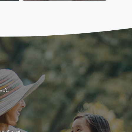
THỨC
ại địa chỉ: