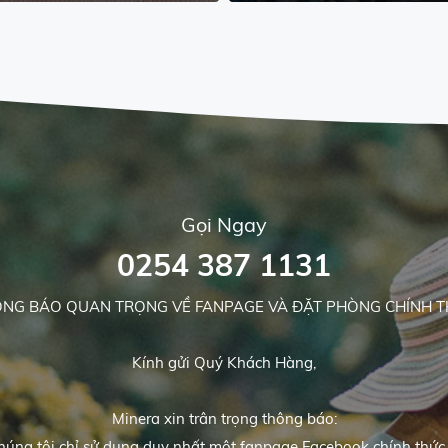
Gọi Ngay
0254 387 1131
NG BÁO QUAN TRỌNG VỀ FANPAGE VÀ ĐẶT PHÒNG CHÍNH 
Kính gửi Quý Khách Hàng,
Minera xin trân trọng thông báo:
chúng tôi chỉ sử dụng duy nhất một fanpage Facebook chính thức t