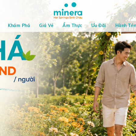
Khám Phá
Giá Vé
Ẩm Thực
Ưu Đãi
Hành Trì